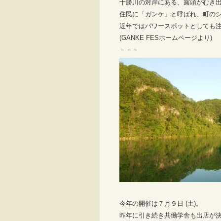
十勝川の対岸にある、露頭がむき
住民に「ガンケ」と呼ばれ、町の
近年ではパワースポットとしても
(GANKE FESホームページより)
－－－
今年の開催は７月９日 (土)。
昨年に引き続き共働学舎も出店が