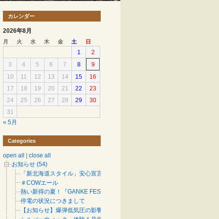
カレンダー
2026年8月
月
火
水
木
金
土
日
1
2
3
4
5
6
7
8
9
10
11
12
13
14
15
16
17
18
19
20
21
22
23
24
25
26
27
28
29
30
31
« 5月
Categories
open all
|
close all
お知らせ (54)
「新北海道スタイル」安心宣言
＃COWエール
熱い新得の夏！『GANKE FES』チケットあります！
停電の状況につきまして
【お知らせ】爆弾低気圧の影響による停電