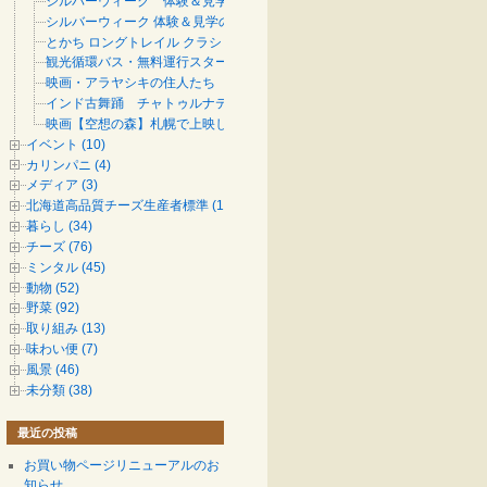
シルバーウィーク 体験＆見学の日程変更のお知らせ
シルバーウィーク 体験＆見学のお知らせ
とかち ロングトレイル クラシック 2015 のお知らせ
観光循環バス・無料運行スタート！
映画・アラヤシキの住人たち
インド古舞踊 チャトゥルナティーツアー
映画【空想の森】札幌で上映します
イベント (10)
カリンパニ (4)
メディア (3)
北海道高品質チーズ生産者標準 (1)
暮らし (34)
チーズ (76)
ミンタル (45)
動物 (52)
野菜 (92)
取り組み (13)
味わい便 (7)
風景 (46)
未分類 (38)
最近の投稿
お買い物ページリニューアルのお
知らせ