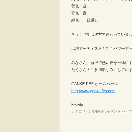
黄色：昼
青色：夜
緑色：一日通し
そう！昨年は夕方で終わっていま
出演アーティストも年々パワーア
みなさん、新得で熱い夏を一緒に
たくさんのご参加楽しみにしてい
GANKE FES ホームページ
http://www.ganke-fes.com
hi^-^de
カテゴリー:
お知らせ
,
イベント
パー