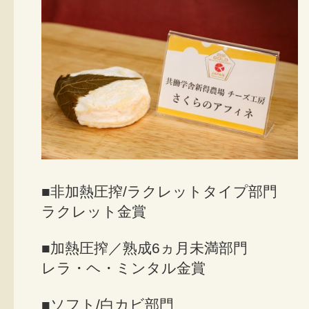
■非加熱圧搾/ラクレットタイプ部門
ラクレット金賞
■加熱圧搾／熟成6ヵ月未満部門
レラ・ヘ・ミンタル金賞
■ソフト/白カビ部門