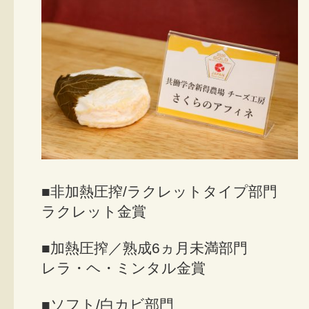
■非加熱圧搾/ラクレットタイプ部門
ラクレット金賞
■加熱圧搾／熟成6ヵ月未満部門
レラ・ヘ・ミンタル金賞
■ソフト/白カビ部門